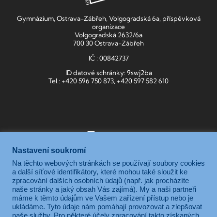
Gymnázium, Ostrava-Zábřeh, Volgogradská 6a, příspěvková
organizace
Volgogradská 2632/6a
700 30 Ostrava-Zábřeh
IČ : 00842737
ID datové schránky: 9swj2ba
Tel.: +420 596 750 873, +420 597 582 610
Nastavení soukromí
Na těchto webových stránkách se používají soubory cookies
Gymnázium, Ostrava-Zábřeh, Volgogradská 6a, je příspěvkovou
a další síťové identifikátory, které mohou také sloužit ke
zpracování dalších osobních údajů (např. jak procházíte
organizací zřizovanou Moravskoslezským krajem.
naše stránky a jaký obsah Vás zajímá). My a naši partneři
máme k těmto údajům ve Vašem zařízení přístup nebo je
ukládáme. Tyto údaje nám pomáhají provozovat a zlepšovat
naše služby. Pro některé účely zpracování takto získaných