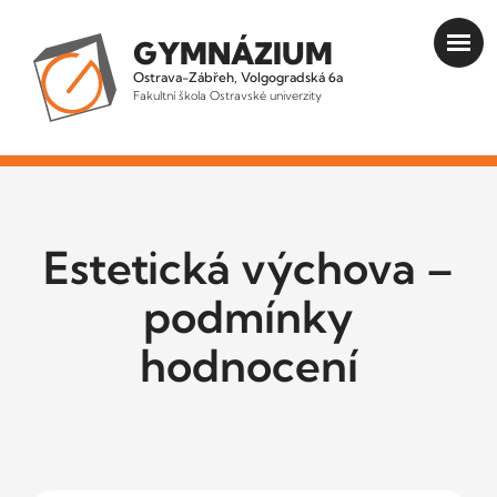
GYMNÁZIUM
Ostrava-Zábřeh, Volgogradská 6a
Fakultní škola Ostravské univerzity
Estetická výchova –
podmínky
hodnocení