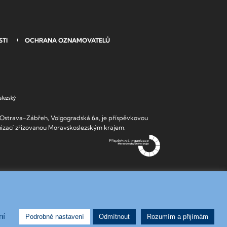
STI
OCHRANA OZNAMOVATELŮ
strava-Zábřeh, Volgogradská 6a, je příspěvkovou
izací zřizovanou Moravskoslezským krajem.
ní
Podrobné nastavení
Odmítnout
Rozumím a přijímám