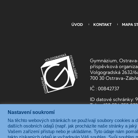
ÚVOD
KONTAKT
MAPA S
Gymnázium, Ostrava-
příspěvková organiz
Volgogradská 2632/6
700 30 Ostrava-Zábř
IČ : 00842737
ID datové schránky: 
Tel.: +420 596 750 87
Nastavení soukromí
Na těchto webových stránkách se používají soubory cookies a dal
dalších osobních údajů (např. jak procházíte naše stránky a ja
Vašem zařízení přístup nebo je ukládáme. Tyto údaje nám pomáh
takto získaných údajů je vyžadován Váš souhlas. Svůj souhlas m