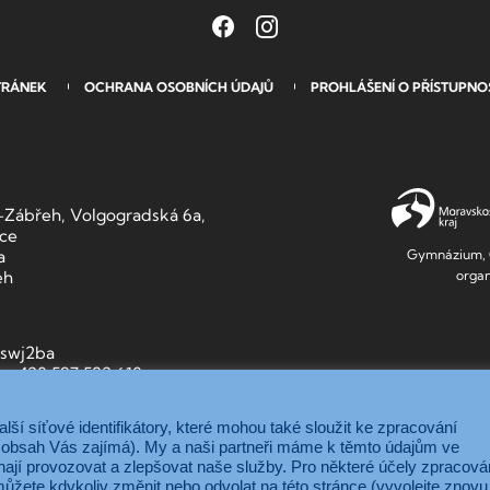
TRÁNEK
OCHRANA OSOBNÍCH ÚDAJŮ
PROHLÁŠENÍ O PŘÍSTUPNO
Zábřeh, Volgogradská 6a,
ace
Gymnázium, O
a
organ
eh
9swj2ba
3, +420 597 582 610
ší síťové identifikátory, které mohou také sloužit ke zpracování
ký obsah Vás zajímá). My a naši partneři máme k těmto údajům ve
ají provozovat a zlepšovat naše služby. Pro některé účely zpracová
ůžete kdykoliv změnit nebo odvolat na této stránce (vyvolejte znovu