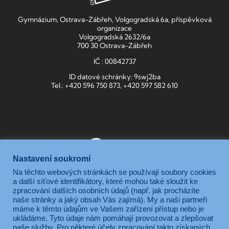
Gymnázium, Ostrava-Zábřeh, Volgogradská 6a, příspěvková
organizace
Volgogradská 2632/6a
700 30 Ostrava-Zábřeh
IČ : 00842737
ID datové schránky: 9swj2ba
Tel.: +420 596 750 873, +420 597 582 610
Nastavení soukromí
Na těchto webových stránkách se používají soubory cookies
Gymnázium, Ostrava-Zábřeh, Volgogradská 6a, je příspěvkovou
a další síťové identifikátory, které mohou také sloužit ke
zpracování dalších osobních údajů (např. jak procházíte
organizací zřizovanou Moravskoslezským krajem.
naše stránky a jaký obsah Vás zajímá). My a naši partneři
máme k těmto údajům ve Vašem zařízení přístup nebo je
ukládáme. Tyto údaje nám pomáhají provozovat a zlepšovat
naše služby. Pro některé účely zpracování takto získaných