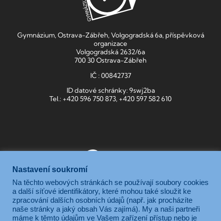
Gymnázium, Ostrava-Zábřeh, Volgogradská 6a, příspěvková
organizace
Volgogradská 2632/6a
700 30 Ostrava-Zábřeh
IČ : 00842737
ID datové schránky: 9swj2ba
Tel.: +420 596 750 873, +420 597 582 610
Nastavení soukromí
Na těchto webových stránkách se používají soubory cookies
Gymnázium, Ostrava-Zábřeh, Volgogradská 6a, je příspěvkovou
a další síťové identifikátory, které mohou také sloužit ke
zpracování dalších osobních údajů (např. jak procházíte
organizací zřizovanou Moravskoslezským krajem.
naše stránky a jaký obsah Vás zajímá). My a naši partneři
máme k těmto údajům ve Vašem zařízení přístup nebo je