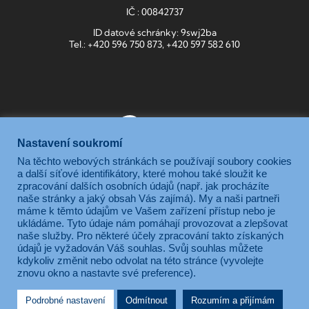
IČ : 00842737
ID datové schránky: 9swj2ba
Tel.: +420 596 750 873, +420 597 582 610
Nastavení soukromí
Na těchto webových stránkách se používají soubory cookies
Gymnázium, Ostrava-Zábřeh, Volgogradská 6a, je příspěvkovou
a další síťové identifikátory, které mohou také sloužit ke
zpracování dalších osobních údajů (např. jak procházíte
organizací zřizovanou Moravskoslezským krajem.
naše stránky a jaký obsah Vás zajímá). My a naši partneři
máme k těmto údajům ve Vašem zařízení přístup nebo je
ukládáme. Tyto údaje nám pomáhají provozovat a zlepšovat
naše služby. Pro některé účely zpracování takto získaných
údajů je vyžadován Váš souhlas. Svůj souhlas můžete
kdykoliv změnit nebo odvolat na této stránce (vyvolejte
znovu okno a nastavte své preference).
Podrobné nastavení
Odmítnout
Rozumím a přijímám