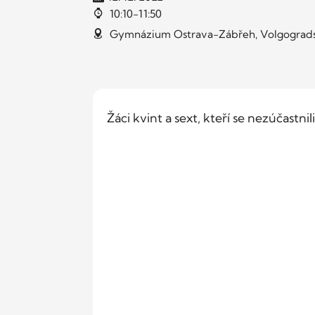
10:10-11:50
Gymnázium Ostrava-Zábřeh, Volgograds
Žáci kvint a sext, kteří se nezúčastn