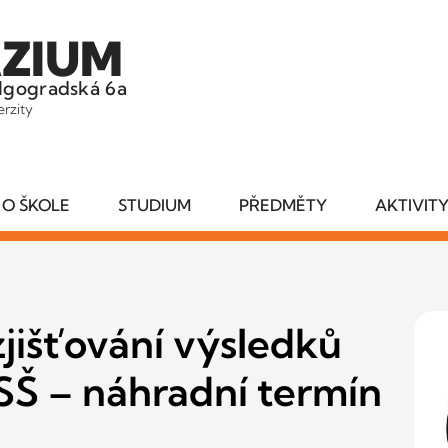
ZIUM
lgogradská 6a
erzity
O ŠKOLE
STUDIUM
PŘEDMĚTY
AKTIVIT
jišťování výsledků
SŠ – náhradní termín