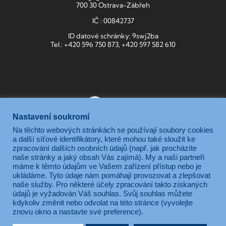
700 30 Ostrava-Zábřeh
IČ : 00842737
ID datové schránky: 9swj2ba
Tel.: +420 596 750 873, +420 597 582 610
Nastavení soukromí
Na těchto webových stránkách se používají soubory cookies
Gymnázium, Ostrava-Zábřeh, Volgogradská 6a, je příspěvkovou
a další síťové identifikátory, které mohou také sloužit ke
zpracování dalších osobních údajů (např. jak procházíte
organizací zřizovanou Moravskoslezským krajem.
naše stránky a jaký obsah Vás zajímá). My a naši partneři
máme k těmto údajům ve Vašem zařízení přístup nebo je
ukládáme. Tyto údaje nám pomáhají provozovat a zlepšovat
naše služby. Pro některé účely zpracování takto získaných
údajů je vyžadován Váš souhlas. Svůj souhlas můžete
kdykoliv změnit nebo odvolat na této stránce (vyvolejte
znovu okno a nastavte své preference).