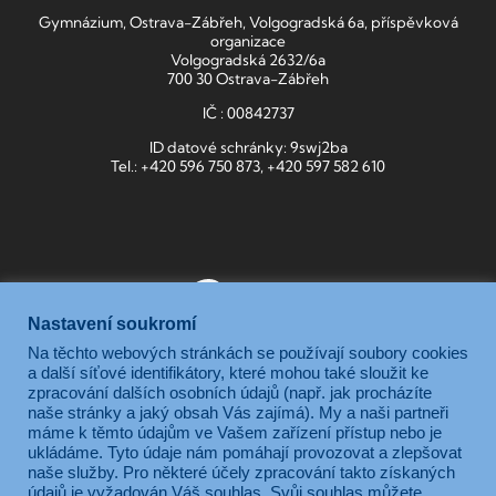
Gymnázium, Ostrava-Zábřeh, Volgogradská 6a, příspěvková
organizace
Volgogradská 2632/6a
700 30 Ostrava-Zábřeh
IČ : 00842737
ID datové schránky: 9swj2ba
Tel.: +420 596 750 873, +420 597 582 610
Nastavení soukromí
Na těchto webových stránkách se používají soubory cookies
a další síťové identifikátory, které mohou také sloužit ke
Gymnázium, Ostrava-Zábřeh, Volgogradská 6a, je příspěvkovou
zpracování dalších osobních údajů (např. jak procházíte
organizací zřizovanou Moravskoslezským krajem.
naše stránky a jaký obsah Vás zajímá). My a naši partneři
máme k těmto údajům ve Vašem zařízení přístup nebo je
ukládáme. Tyto údaje nám pomáhají provozovat a zlepšovat
naše služby. Pro některé účely zpracování takto získaných
údajů je vyžadován Váš souhlas. Svůj souhlas můžete