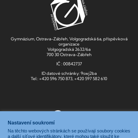
Gymnázium, Ostrava-Zábřeh, Volgogradská 6a, příspěvková
organizace
Volgogradská 2632/6a
700 30 Ostrava-Zábřeh
IČ : 00842737
ID datové schránky: 9swj2ba
Tel.: +420 596 750 873, +420 597 582 610
Nastavení soukromí
Na těchto webových stránkách se používají soubory cookies
Gymnázium, Ostrava-Zábřeh, Volgogradská 6a, je příspěvkovou
a další síťové identifikátory, které mohou také sloužit ke