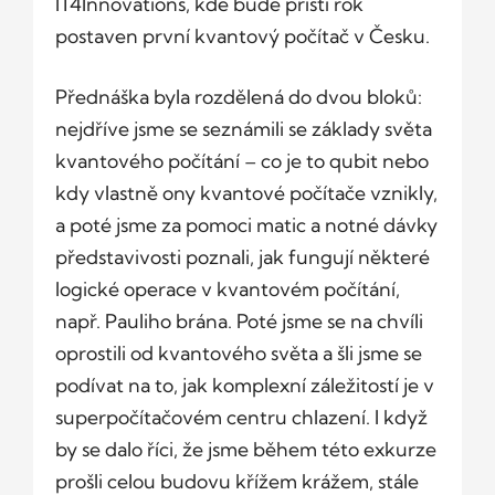
IT4Innovations, kde bude příští rok
postaven první kvantový počítač v Česku.
Přednáška byla rozdělená do dvou bloků:
nejdříve jsme se seznámili se základy světa
kvantového počítání – co je to qubit nebo
kdy vlastně ony kvantové počítače vznikly,
a poté jsme za pomoci matic a notné dávky
představivosti poznali, jak fungují některé
logické operace v kvantovém počítání,
např. Pauliho brána. Poté jsme se na chvíli
oprostili od kvantového světa a šli jsme se
podívat na to, jak komplexní záležitostí je v
superpočítačovém centru chlazení. I když
by se dalo říci, že jsme během této exkurze
prošli celou budovu křížem krážem, stále