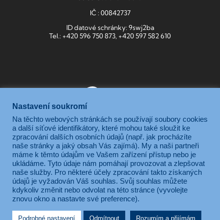
IČ : 00842737
ID datové schránky: 9swj2ba
Tel.: +420 596 750 873, +420 597 582 610
Nastavení soukromí
Na těchto webových stránkách se používají soubory cookies
Gymnázium, Ostrava-Zábřeh, Volgogradská 6a, je příspěvkovou
a další síťové identifikátory, které mohou také sloužit ke
zpracování dalších osobních údajů (např. jak procházíte
organizací zřizovanou Moravskoslezským krajem.
naše stránky a jaký obsah Vás zajímá). My a naši partneři
máme k těmto údajům ve Vašem zařízení přístup nebo je
ukládáme. Tyto údaje nám pomáhají provozovat a zlepšovat
naše služby. Pro některé účely zpracování takto získaných
údajů je vyžadován Váš souhlas. Svůj souhlas můžete
kdykoliv změnit nebo odvolat na této stránce (vyvolejte
znovu okno a nastavte své preference).
Podrobné nastavení
Odmítnout
Rozumím a přijímám