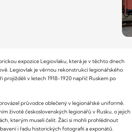
storickou expozice Legiovlaku, která je v těchto dnech
vě. Legiovlak je věrnou rekonstrukcí legionářského
ři projížděli v letech 1918-1920 napříč Ruskem po
rovázel průvodce oblečený v legionářské uniformě.
m životě československých legionářů v Rusku, o jejich
ch, kterým museli čelit. Žáci si mohli prohlédnout
vení i řadu historických fotografií a exponátů.