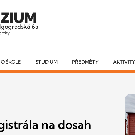
ZIUM
lgogradská 6a
erzity
O ŠKOLE
STUDIUM
PŘEDMĚTY
AKTIVIT
gistrála na dosah