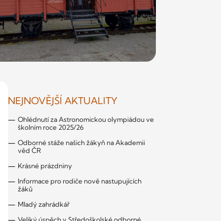
NEJNOVĚJŠÍ AKTUALITY
Ohlédnutí za Astronomickou olympiádou ve
školním roce 2025/26
Odborné stáže našich žákyň na Akademii
věd ČR
Krásné prázdniny
Informace pro rodiče nově nastupujících
žáků
Mladý zahrádkář
Veliký úspěch v Středoškolské odborné