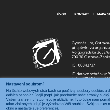
ÚVOD
KONTAKT
MAPA S
Gymnázium, Ostrava-
příspěvková organiz
Volgogradská 2632/6
700 30 Ostrava-Zábř
IČ : 00842737
ID datové schránky: 
Tel.: +420 596 750 87
Nastavení soukromí
Na těchto webových stránkách se používají soubory cookies a dal
dalších osobních údajů (např. jak procházíte naše stránky a ja
Vašem zařízení přístup nebo je ukládáme. Tyto údaje nám pomáh
takto získaných údajů je vyžadován Váš souhlas. Svůj souhlas m
okno a nastavte své preference).