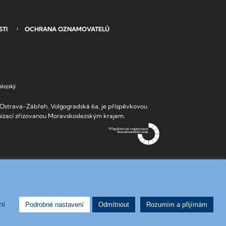
STI
OCHRANA OZNAMOVATELŮ
strava-Zábřeh, Volgogradská 6a, je příspěvkovou
izací zřizovanou Moravskoslezským krajem.
ní
Podrobné nastavení
Odmítnout
Rozumím a přijímám