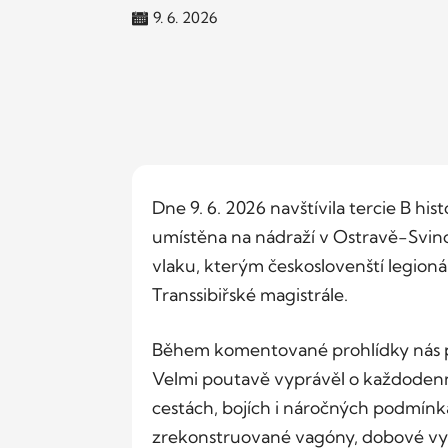
9. 6. 2026
Dne 9. 6. 2026 navštívila tercie B hi
umístěna na nádraží v Ostravě-Svino
vlaku, kterým českoslovenští legioná
Transsibiřské magistrále.
Během komentované prohlídky nás p
Velmi poutavě vyprávěl o každodenní
cestách, bojích i náročných podmínká
zrekonstruované vagóny, dobové vyba