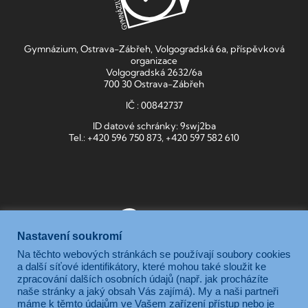
Gymnázium, Ostrava-Zábřeh, Volgogradská 6a, příspěvková
organizace
Volgogradská 2632/6a
700 30 Ostrava-Zábřeh
IČ : 00842737
ID datové schránky: 9swj2ba
Tel.: +420 596 750 873, +420 597 582 610
Nastavení soukromí
Na těchto webových stránkách se používají soubory cookies
Gymnázium, Ostrava-Zábřeh, Volgogradská 6a, je příspěvkovou
a další síťové identifikátory, které mohou také sloužit ke
zpracování dalších osobních údajů (např. jak procházíte
organizací zřizovanou Moravskoslezským krajem.
naše stránky a jaký obsah Vás zajímá). My a naši partneři
máme k těmto údajům ve Vašem zařízení přístup nebo je